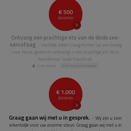
€ 500
doneren
Ontvang een prachtige ets van de dode zee-
sarcofaag
- Hartelijk dank! Graag komen wij een lezing
naar keuze geven en ontvangt u een prachtige ets door
kunstenaar Sjaak Kaashoek.
3 donateurs
Niet meer beschikbaar
€ 1.000
doneren
Graag gaan wij met u in gesprek.
- Wij zijn u zeer
erkentelijk voor uw enorme steun. Graag gaan wij met u in