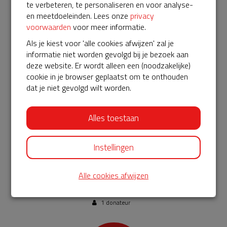
te verbeteren, te personaliseren en voor analyse-
Neem deel aan onze Vroege
en meetdoeleinden. Lees onze
privacy
AANRADER
Kerkweek
voorwaarden
voor meer informatie.
- Dank voor uw gulle gift. Wij nodigen u uit
om gratis deel te nemen aan de Vroege Kerkweek in
Als je kiest voor 'alle cookies afwijzen' zal je
november aan de TUA. Zie www.tua.nl.
informatie niet worden gevolgd bij je bezoek aan
5 donateurs
Nog 5 beschikbaar
deze website. Er wordt alleen een (noodzakelijke)
cookie in je browser geplaatst om te onthouden
dat je niet gevolgd wilt worden.
€ 250
Alles toestaan
doneren
Instellingen
Organiseer een lezing naar eigen keuze
- Dank
voor uw steun. Als tegenprestatie komen dr. M.A. van
Alle cookies afwijzen
Willigen of dr. J. Veldman een lezing naar keuze geven over
Vroegchristelijke kunst of een ander onderwerp.
1 donateur