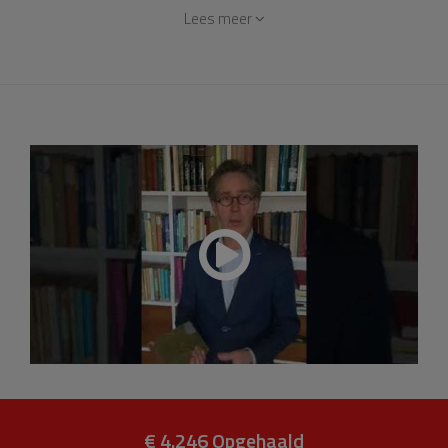
Vroege Kerk niet volledig vergeten wordt terwijl ze zoveel
Lees meer
te bieden heeft. Daarom is er een leerstoel opgericht. Van
de 50.000 euro die voor deze leerstoel nodig is hebben
we nog 40.000 euro te gaan dit jaar. Daarom willen we
iedereen die dit wil en kan vragen om het benodigde
bedrag bij elkaar te brengen. We zijn dankbaar voor iedere
gedane gift. Op de video vertel ik iets over de hymnen van
Ambrosius.
€ 4.246
Opgehaald