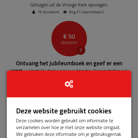
Getuigen uit de Vroege Kerk opvragen.
19 donateurs
Nog 31 beschikbaar
€ 50
doneren
Ontvang het jubileumboek en geef er een
weg.
- Hartelijk dank voor uw donatie. Graag stellen wij
twee jubileumboeken ter beschikking: een voor u en een
om cadeau te doen.
4 donateurs
Nog 46 beschikbaar
Deze website gebruikt cookies
€ 100
Deze cookies worden gebruikt om informatie te
doneren
verzamelen over hoe je met onze website omgaat.
We gebruiken deze informatie om je gebruiksgemak