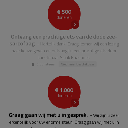
€ 500
doneren
Ontvang een prachtige ets van de dode zee-
sarcofaag
- Hartelijk dank! Graag komen wij een lezing
naar keuze geven en ontvangt u een prachtige ets door
kunstenaar Sjaak Kaashoek.
3 donateurs
Niet meer beschikbaar
€ 1.000
doneren
Graag gaan wij met u in gesprek.
- Wij zijn u zeer
erkentelijk voor uw enorme steun. Graag gaan wij met u in