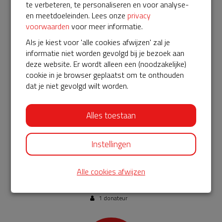
te verbeteren, te personaliseren en voor analyse-
Neem deel aan onze Vroege
en meetdoeleinden. Lees onze
privacy
AANRADER
Kerkweek
voorwaarden
voor meer informatie.
- Dank voor uw gulle gift. Wij nodigen u uit
om gratis deel te nemen aan de Vroege Kerkweek in
Als je kiest voor 'alle cookies afwijzen' zal je
november aan de TUA. Zie www.tua.nl.
informatie niet worden gevolgd bij je bezoek aan
5 donateurs
Nog 5 beschikbaar
deze website. Er wordt alleen een (noodzakelijke)
cookie in je browser geplaatst om te onthouden
dat je niet gevolgd wilt worden.
€ 250
Alles toestaan
doneren
Instellingen
Organiseer een lezing naar eigen keuze
- Dank
voor uw steun. Als tegenprestatie komen dr. M.A. van
Alle cookies afwijzen
Willigen of dr. J. Veldman een lezing naar keuze geven over
Vroegchristelijke kunst of een ander onderwerp.
1 donateur