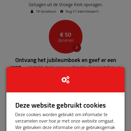
Getuigen uit de Vroege Kerk opvragen.
19 donateurs
Nog 31 beschikbaar
€ 50
doneren
Ontvang het jubileumboek en geef er een
weg.
- Hartelijk dank voor uw donatie. Graag stellen wij
twee jubileumboeken ter beschikking: een voor u en een
om cadeau te doen.
4 donateurs
Nog 46 beschikbaar
Deze website gebruikt cookies
€ 100
Deze cookies worden gebruikt om informatie te
doneren
verzamelen over hoe je met onze website omgaat.
We gebruiken deze informatie om je gebruiksgemak