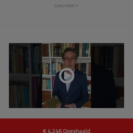
Vroege Kerk niet volledig vergeten wordt terwijl ze zoveel
Lees meer
te bieden heeft. Daarom is er een leerstoel opgericht. Van
de 50.000 euro die voor deze leerstoel nodig is hebben
we nog 40.000 euro te gaan dit jaar. Daarom willen we
iedereen die dit wil en kan vragen om het benodigde
bedrag bij elkaar te brengen. We zijn dankbaar voor iedere
gedane gift. Op de video vertel ik iets over de hymnen van
Ambrosius.
€ 4.246
Opgehaald